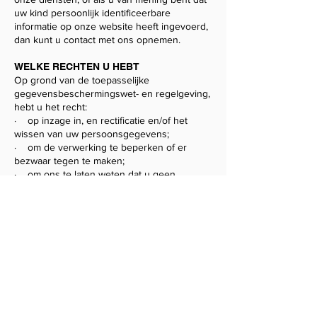
uw kind persoonlijk identificeerbare
informatie op onze website heeft ingevoerd,
dan kunt u contact met ons opnemen.
WELKE RECHTEN U HEBT
Op grond van de toepasselijke
gegevensbeschermingswet- en regelgeving,
hebt u het recht:
· op inzage in, en rectificatie en/of het
wissen van uw persoonsgegevens;
· om de verwerking te beperken of er
bezwaar tegen te maken;
· om ons te laten weten dat u geen
marketinginformatie wenst te ontvangen;
· in bepaalde omstandigheden, om te
verlangen dat sommige van uw
persoonsgegevens worden doorgegeven
aan u of een derde;
· om, voor zover onze verwerking van uw
persoonsgegevens is gebaseerd op uw
toestemming, deze toestemming weer in te
trekken zonder dat dit van invloed is op de
rechtmatigheid van onze verwerking op