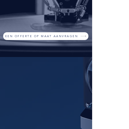
productie
RVS opslagcontainers
of tanks
en feilloze uitvoering van
CNC draai- en freeswerken
.
EEN OFFERTE OP MAAT AANVRAGEN
Waarom DURETEC?