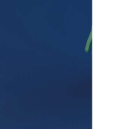
Duretec is dé specialist in de
fabrikatie van vierkante RVS
containers