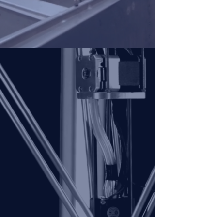
CRAFTING EXCELLENCE
Bij DURETEC staat inventiviteit
centraal als onderdeel van ons
360° kwaliteitsbeleid, dat
gebaseerd is op een onstilbare
honger naar voortdurende
verbetering in
constructie- en
laswerken
. DURETEC doet niks
liever dan het leveren van
gepersonaliseerde oplossingen
aan om het even welke industrie.
Onze ongeëvenaarde
technische
know how en engineering skills
maken ons tot toonaangevend
partner voor een zorgeloze