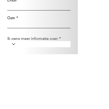
Email
Gsm
Ik wens meer informatie over:
Bericht
EU-GDPR*: Ik ga akkoord met deverwerking
van de ingezonden gegevens zoals
aangegeven in de privacy policy van deze
website.
Verzenden