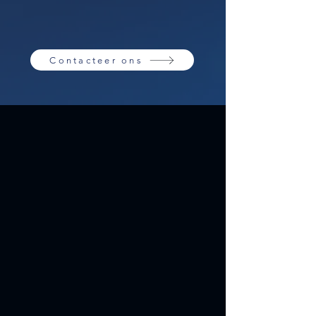
Contacteer ons
DURETEC
@WORK
Of het nu gaat om het lassen van
complexe structuren, het
vervaardigen van
precisieonderdelen met behulp
van geavanceerde CNC-
technologie, of het bouwen van op
maat gemaakte RVS
opslagcontainers die voldoen aan
de strengste normen, ons
toegewijde team van vakmensen
staat klaar om uw projecten tot
leven te brengen. Met onze